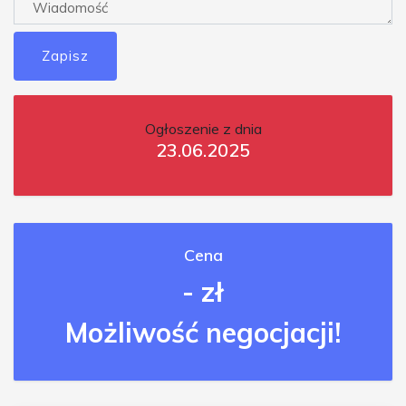
Zapisz
Ogłoszenie z dnia
23.06.2025
Cena
- zł
Możliwość negocjacji!