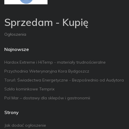
Sprzedam - Kupię
Ogłoszenia
Najnowsze
Hardox Extreme i HiTemp - materiały trudnościeralne
Przychodnia Weterynaryjna Kora Bydgoszcz
Toruń: Świadectwa Energetyczne - Bezpośrednio od Audytora
Szkło kominkowe Temprix
Pol Mar – dostawy dla sklepów i gastronomii
Strony
Jak dodać ogłoszenie