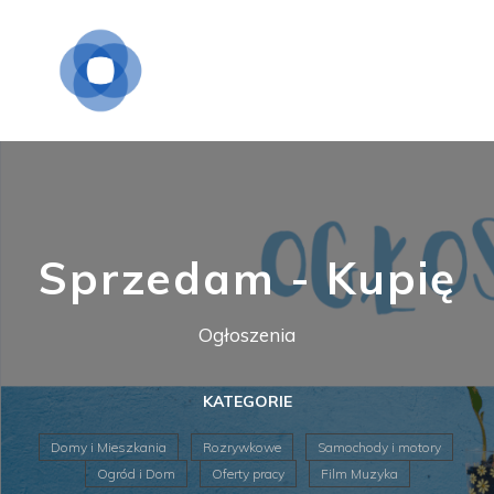
Sprzedam - Kupię
Ogłoszenia
KATEGORIE
Domy i Mieszkania
Rozrywkowe
Samochody i motory
Ogród i Dom
Oferty pracy
Film Muzyka