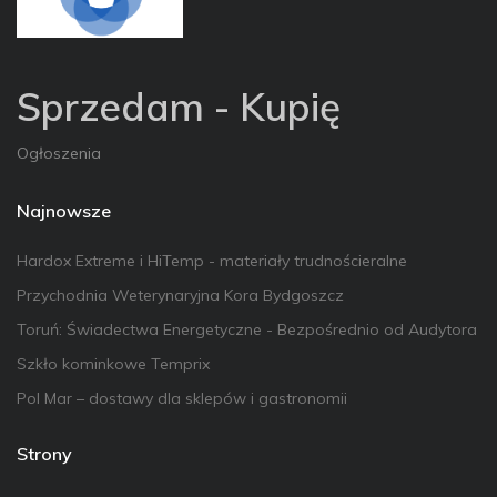
Sprzedam - Kupię
Ogłoszenia
Najnowsze
Hardox Extreme i HiTemp - materiały trudnościeralne
Przychodnia Weterynaryjna Kora Bydgoszcz
Toruń: Świadectwa Energetyczne - Bezpośrednio od Audytora
Szkło kominkowe Temprix
Pol Mar – dostawy dla sklepów i gastronomii
Strony