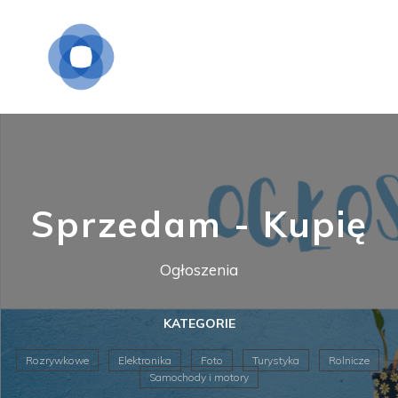
Sprzedam - Kupię
Ogłoszenia
KATEGORIE
Rozrywkowe
Elektronika
Foto
Turystyka
Rolnicze
Samochody i motory