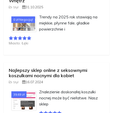
Wnętrz
31.10.2025
Styl
Trendy na 2025 rok stawiają na
0 zł Negocjuj!
miękkie, płynne fale, gładkie
powierzchnie i
Miasto: Łęki
Najlepszy sklep online z seksownymi
koszulkami nocnymi dla kobiet
16.07.2024
Styl
Znalezienie doskonałej koszulki
39,69 zł
nocnej może być niełatwe. Nasz
sklep