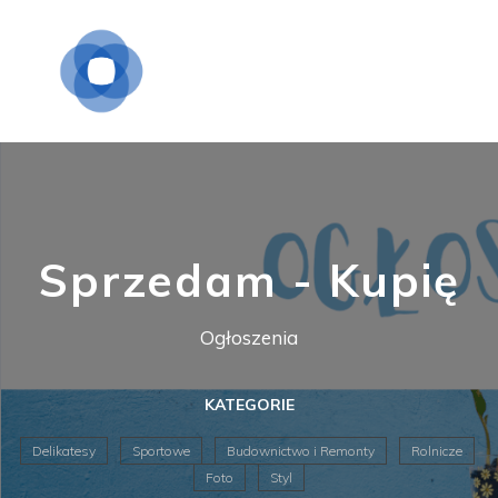
Sprzedam - Kupię
Ogłoszenia
KATEGORIE
Delikatesy
Sportowe
Budownictwo i Remonty
Rolnicze
Foto
Styl