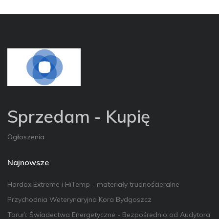
Sprzedam - Kupię
Ogłoszenia
Najnowsze
Hardox Extreme i HiTemp - materiały trudnościeralne
Przychodnia Weterynaryjna Kora Bydgoszcz
Toruń: Świadectwa Energetyczne - Bezpośrednio od Audytora