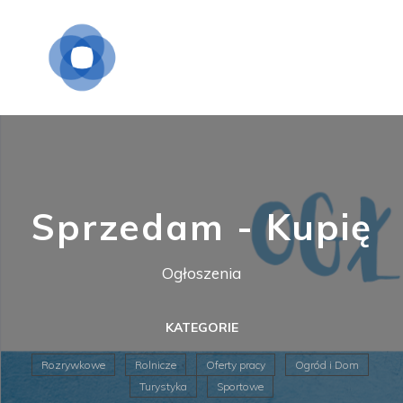
Sprzedam - Kupię
Ogłoszenia
KATEGORIE
Rozrywkowe
Rolnicze
Oferty pracy
Ogród i Dom
Turystyka
Sportowe