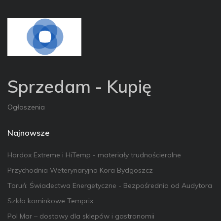
Sprzedam - Kupię
Ogłoszenia
Najnowsze
Hardox Extreme i HiTemp - materiały trudnościeralne
Przychodnia Weterynaryjna Kora Bydgoszcz
Toruń: Świadectwa Energetyczne - Bezpośrednio od Audytora
Szkło kominkowe Temprix
Pol Mar – dostawy dla sklepów i gastronomii