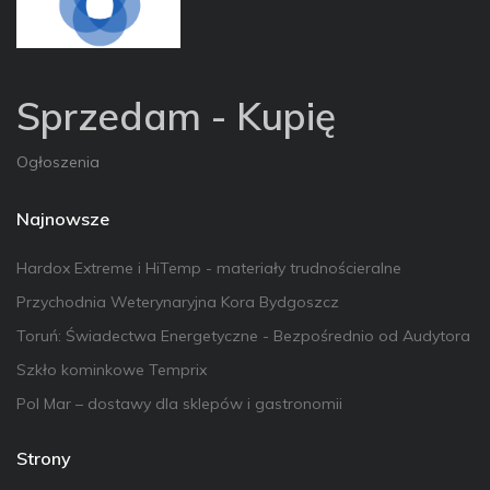
Sprzedam - Kupię
Ogłoszenia
Najnowsze
Hardox Extreme i HiTemp - materiały trudnościeralne
Przychodnia Weterynaryjna Kora Bydgoszcz
Toruń: Świadectwa Energetyczne - Bezpośrednio od Audytora
Szkło kominkowe Temprix
Pol Mar – dostawy dla sklepów i gastronomii
Strony