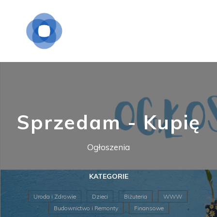
Sprzedam - Kupię
Ogłoszenia
KATEGORIE
Uroda i Zdrowie
Dzieci
Biżuteria
WWW
Budownictwo i Remonty
Finansowe