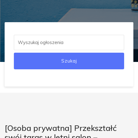
Szukaj
[Osoba prywatna] Przekształć
swój taras w letni salon –