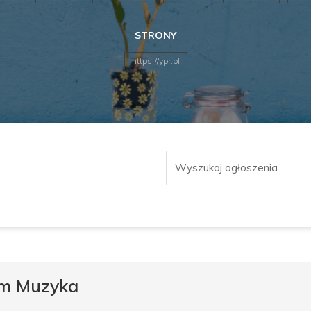
STRONY
https://ypr.pl
ilm Muzyka