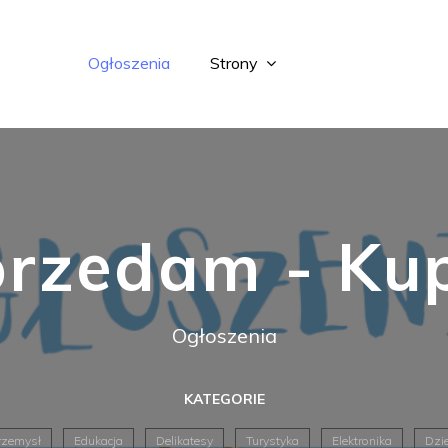
Ogłoszenia
Strony
rzedam - Ku
Ogłoszenia
KATEGORIE
rzemysł
Edukacja
Delikatesy
Turystyka
Elektronika
Dzie