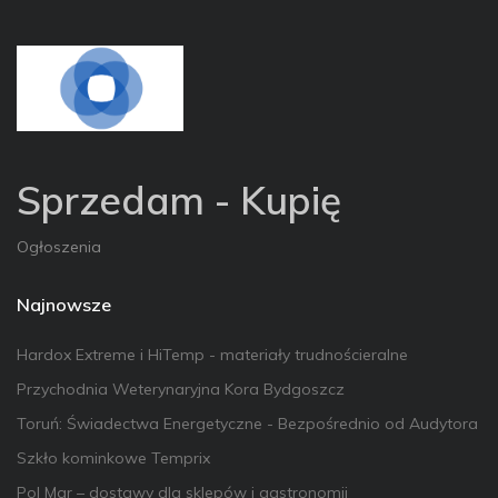
Sprzedam - Kupię
Ogłoszenia
Najnowsze
Hardox Extreme i HiTemp - materiały trudnościeralne
Przychodnia Weterynaryjna Kora Bydgoszcz
Toruń: Świadectwa Energetyczne - Bezpośrednio od Audytora
Szkło kominkowe Temprix
Pol Mar – dostawy dla sklepów i gastronomii