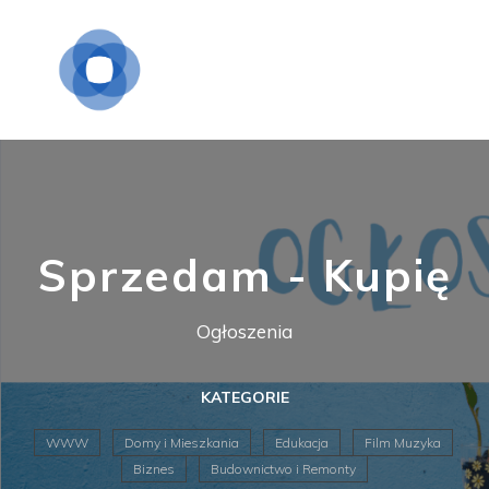
Sprzedam - Kupię
Ogłoszenia
KATEGORIE
WWW
Domy i Mieszkania
Edukacja
Film Muzyka
Biznes
Budownictwo i Remonty