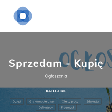
Sprzedam - Kupię
Ogłoszenia
KATEGORIE
Dzieci
Gry komputerowe
Oferty pracy
Edukacja
Delikatesy
Przemysł