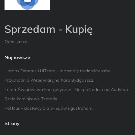
Sprzedam - Kupię
Ogłoszenia
Najnowsze
Hardox Extreme i HiTemp - materiały trudnościeralne
Przychodnia Weterynaryjna Kora Bydgoszcz
Toruń: Świadectwa Energetyczne - Bezpośrednio od Audytora
Szkło kominkowe Temprix
Pol Mar – dostawy dla sklepów i gastronomii
Strony