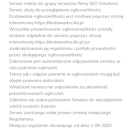
S
e
r
w
i
s
n
a
l
e
ż
y
d
o
g
r
u
p
y
s
e
r
w
i
s
ó
w
f
r
m
y
S
E
O
S
o
l
u
t
i
o
n
s
.
S
e
r
w
i
s
s
ł
u
ż
y
d
o
p
r
z
e
g
l
ą
d
a
n
i
a
o
g
ł
o
s
z
e
ń
/
t
r
e
ś
c
i
.
D
o
d
a
w
a
n
i
e
o
g
ł
o
s
z
e
ń
/
t
r
e
ś
c
i
j
e
s
t
m
o
ż
l
i
w
e
p
o
p
r
z
e
z
s
t
r
o
n
ę
i
n
t
e
r
n
e
t
o
w
ą
h
t
t
p
s
:
/
/
d
o
d
a
w
a
r
k
a
.
i
4
a
.
p
l
W
s
z
y
s
t
k
i
e
p
r
e
z
e
n
t
o
w
a
n
e
o
g
ł
o
s
z
e
n
i
a
/
t
r
e
ś
c
i
z
o
s
t
a
ł
y
d
o
d
a
n
e
o
d
p
ł
a
t
n
i
e
d
o
s
e
r
w
i
s
u
p
o
p
r
z
e
z
s
t
r
o
n
ę
i
n
t
e
r
n
e
t
o
w
ą
h
t
t
p
s
:
/
/
d
o
d
a
w
a
r
k
a
.
i
4
a
.
p
l
p
o
z
a
a
k
c
e
p
t
o
w
a
n
i
u
j
e
j
r
e
g
u
l
a
m
i
n
u
i
p
o
l
i
t
y
k
i
p
r
y
w
a
t
n
o
ś
c
i
p
r
z
e
z
d
o
d
a
j
ą
c
e
g
o
o
g
ł
o
s
z
e
n
i
a
/
t
r
e
ś
c
i
.
Z
a
b
r
o
n
i
o
n
e
j
e
s
t
a
u
t
o
m
a
t
y
c
z
n
e
o
d
p
y
t
y
w
a
n
i
e
s
e
r
w
i
s
u
w
c
e
l
u
p
o
b
r
a
n
i
a
o
g
ł
o
s
z
e
ń
.
T
e
k
s
t
y
j
a
k
i
z
d
j
ę
c
i
a
z
a
w
a
r
t
e
w
o
g
ł
o
s
z
e
n
i
a
c
h
m
o
g
ą
b
y
ć
o
b
j
ę
t
e
p
r
a
w
a
m
i
a
u
t
o
r
s
k
i
m
i
.
W
ł
a
ś
c
i
c
i
e
l
s
e
r
w
i
s
u
n
i
e
o
d
p
o
w
i
a
d
a
z
a
a
k
t
u
a
l
n
o
ś
ć
p
r
e
z
e
n
t
o
w
a
n
y
c
h
o
g
ł
o
s
z
e
ń
.
Z
a
b
r
a
n
i
a
s
i
ę
w
y
k
o
r
z
y
s
t
y
w
a
n
i
a
S
e
r
w
i
s
u
d
o
w
y
r
z
ą
d
z
a
n
i
a
s
z
k
ó
d
o
s
o
b
o
m
t
r
z
e
c
i
m
.
S
e
r
w
i
s
z
a
s
t
r
z
e
g
a
s
o
b
i
e
p
r
a
w
o
z
m
i
a
n
y
n
i
n
i
e
j
s
z
e
g
o
R
e
g
u
l
a
m
i
n
u
.
N
i
n
i
e
j
s
z
y
r
e
g
u
l
a
m
i
n
o
b
o
w
i
ą
z
u
j
e
o
d
d
n
i
a
1
-
0
6
-
2
0
2
0