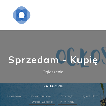
Sprzedam - Kupię
Ogłoszenia
KATEGORIE
Finansowe
Gry komputerowe
Zwierzęta
Ogród i Dom
Uroda i Zdrowie
RTV i AGD