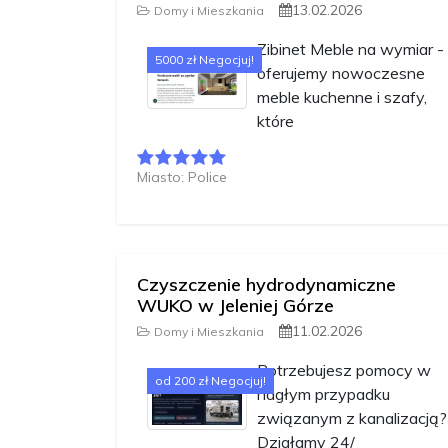
13.02.2026
Domy i Mieszkania
Zibinet Meble na wymiar -
5000 zł Negocjuj!
oferujemy nowoczesne
meble kuchenne i szafy,
które
Miasto: Police
Czyszczenie hydrodynamiczne
WUKO w Jeleniej Górze
11.02.2026
Domy i Mieszkania
Potrzebujesz pomocy w
od 200 zł Negocjuj!
nagłym przypadku
związanym z kanalizacją?
Działamy 24/