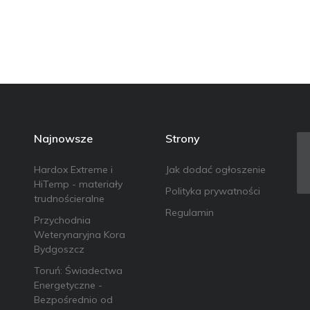
Najnowsze
Strony
Hardox Extreme i
Jak dodać ogłoszenie
HiTemp - materiały
Polityka prywatności
trudnościeralne
Regulamin
Przychodnia
Weterynaryjna Kora
Bydgoszcz
Toruń: Świadectwa
Energetyczne -
Bezpośrednio od