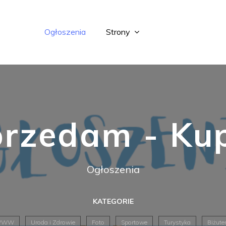
Ogłoszenia
Strony
rzedam - Ku
Ogłoszenia
KATEGORIE
WWW
Uroda i Zdrowie
Foto
Sportowe
Turystyka
Biżute