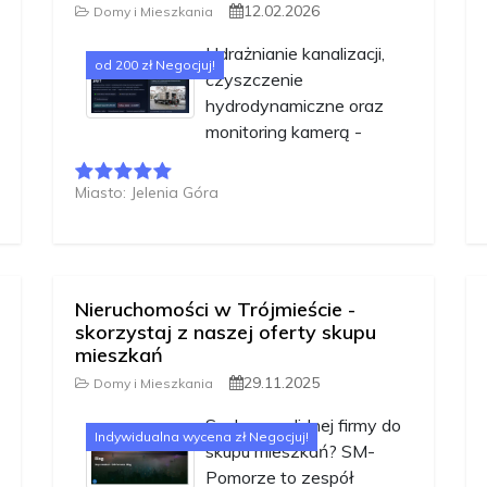
12.02.2026
Domy i Mieszkania
Udrażnianie kanalizacji,
od 200 zł Negocjuj!
czyszczenie
hydrodynamiczne oraz
monitoring kamerą -
Miasto: Jelenia Góra
Nieruchomości w Trójmieście -
skorzystaj z naszej oferty skupu
mieszkań
29.11.2025
Domy i Mieszkania
Szukasz solidnej firmy do
Indywidualna wycena zł Negocjuj!
skupu mieszkań? SM-
Pomorze to zespół