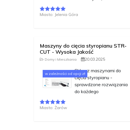
Miasto: Jelenia Góra
Maszyny do cięcia styropianu STR-
CUT - Wysoka Jakość
20.03.2025
Domy i Mieszkania
Sklep z maszynami do
w zależności od opcji zł
cięcia styropianu -
sprawdzone rozwiązania
do każdego
Miasto: Żarów