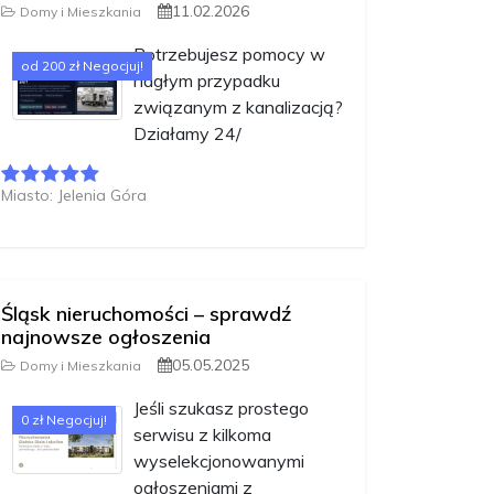
11.02.2026
Domy i Mieszkania
Potrzebujesz pomocy w
od 200 zł Negocjuj!
nagłym przypadku
związanym z kanalizacją?
Działamy 24/
Miasto: Jelenia Góra
Śląsk nieruchomości – sprawdź
najnowsze ogłoszenia
05.05.2025
Domy i Mieszkania
Jeśli szukasz prostego
0 zł Negocjuj!
serwisu z kilkoma
wyselekcjonowanymi
ogłoszeniami z